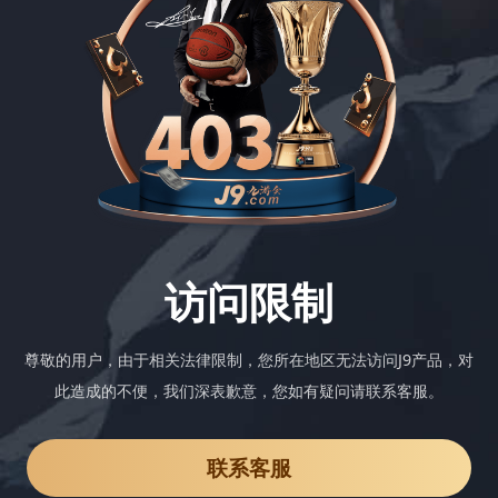
访问限制
尊敬的用户，由于相关法律限制，您所在地区无法访问J9产品，对
此造成的不便，我们深表歉意，您如有疑问请联系客服。
联系客服